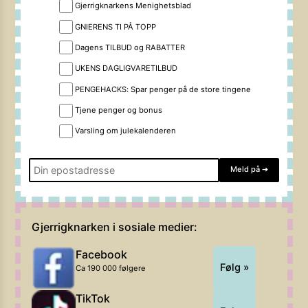
Gjerrigknarkens Menighetsblad
GNIERENS TI PÅ TOPP
Dagens TILBUD og RABATTER
UKENS DAGLIGVARETILBUD
PENGEHACKS: Spar penger på de store tingene
Tjene penger og bonus
Varsling om julekalenderen
Meld på
➔
Gjerrigknarken i sosiale medier:
Facebook
Følg »
Ca 190 000 følgere
TikTok