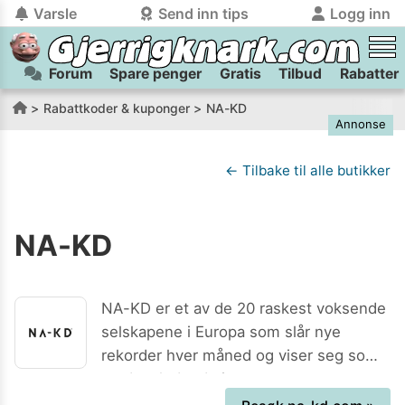
Varsle
Send inn tips
Logg inn
Forum
Spare penger
Gratis
Tilbud
Rabatter
tilbake
tilbake
Logg inn på Gjerrigknark.com:
Send inn tips:
Rabattkoder & kuponger
NA-KD
Annonse
Du kan logge inn / registrere bruker
Har du et tips til meg? Jeg premierer de beste tipsene med
trygt
og
helt gratis
på
gjerrigknark.com ved å benytte Vipps-innlogging.
flaxlodd!
← Tilbake til alle butikker
Logg inn med Vipps
NA-KD
Kamera
Velg bilde
Send inn
PS:
Vil du være med i tipsekonkurransen kan du oppgi
NA-KD er et av de 20 raskest voksende
kontaktdetaljer i neste steg.
selskapene i Europa som slår nye
rekorder hver måned og viser seg som
verdensledende innen mote og
netthandel. Hos NA-KD finner du