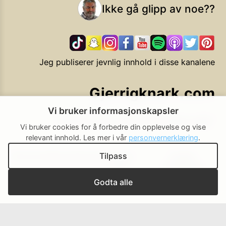
Ikke gå glipp av noe??
Jeg publiserer jevnlig innhold i disse kanalene
Gjerrigknark.com
Vi bruker informasjonskapsler
Ekstra smarte forbrukervalg
Vi bruker cookies for å forbedre din opplevelse og vise
relevant innhold.
Les mer i vår
personvernerklæring
.
Tilpass
Personvern
Brukerbetingelser
Cookie-
Cookie-
policy
innstillinger
▲ Til toppen
Godta alle