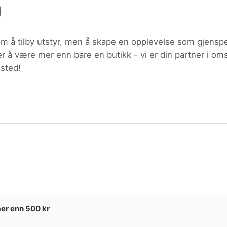
)
ktdetaljer i neste steg.
om å tilby utstyr, men å skape en opplevelse som gjenspe
er å være mer enn bare en butikk - vi er din partner i oms
sted!
 dyrebutikker spredt over hele Norge.
mer enn 500 kr