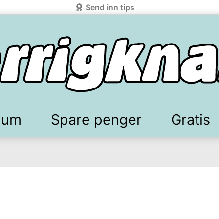
Send inn tips
rum
Spare penger
Gratis
elkomstgaver
battkoder & kuponger
Mobilabonnement
Lydbøker & Streaming
Mattilbud
Spotpris strøm
Sparetips
Produk
Kun
d!
knark.com ved å benytte Vipps-innlogging.