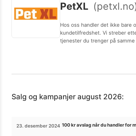
PetXL
(
petxl.no
Kamera
Velg bilde
Send inn
PS:
Vil du være med i tipsekonkurransen kan du oppgi konta
Hos oss handler det ikke bare 
kundetilfredshet. Vi streber ett
tjenester du trenger på samme 
PetXL er stolt av å ha 15 store
Salg og kampanjer
august 2026
:
100 kr avslag når du handler for 
23. desember 2024