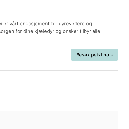
iler vårt engasjement for dyrevelferd og
orgen for dine kjæledyr og ønsker tilbyr alle
Besøk
petxl.no
»