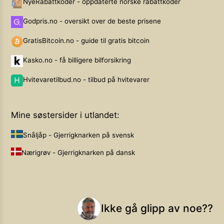
NyeRabattkoder - oppdaterte norske rabattkoder
Godpris.no - oversikt over de beste prisene
GratisBitcoin.no - guide til gratis bitcoin
Kasko.no - få billigere bilforsikring
Hvitevaretilbud.no - tilbud på hvitevarer
Mine søstersider i utlandet:
Snåljåp - Gjerrigknarken på svensk
Nærigrøv - Gjerrigknarken på dansk
Ikke gå glipp av noe??