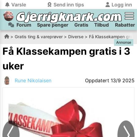
Varsle
Send inn tips
Logg inn
Forum
Spare penger
Gratis
Tilbud
Rabatter
tilbake
tilbake
Logg inn på Gjerrigknark.com:
Send inn tips:
Gratis ting & vareprøver
Diverse
Få Klassekampen gratis
Annonse
Du kan logge inn / registrere bruker
Har du et tips til meg? Jeg premierer de beste tipsene med
trygt
og
helt gratis
på
Få Klassekampen gratis i 3
gjerrigknark.com ved å benytte Vipps-innlogging.
flaxlodd!
uker
Logg inn med Vipps
Rune Nikolaisen
Oppdatert
13/9 2025
Kamera
Velg bilde
Send inn
PS:
Vil du være med i tipsekonkurransen kan du oppgi
kontaktdetaljer i neste steg.