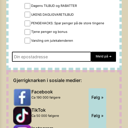
Dagens TILBUD og RABATTER
UKENS DAGLIGVARETILBUD
PENGEHACKS: Spar penger på de store tingene
Tjene penger og bonus
Varsling om julekalenderen
Meld på
➔
Gjerrigknarken i sosiale medier:
Facebook
Følg »
Ca 190 000 følgere
TikTok
Følg »
Ca 50 000 følgere