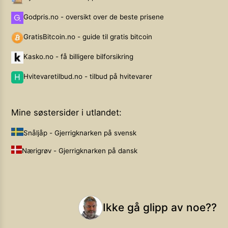
Godpris.no - oversikt over de beste prisene
GratisBitcoin.no - guide til gratis bitcoin
Kasko.no - få billigere bilforsikring
Hvitevaretilbud.no - tilbud på hvitevarer
Mine søstersider i utlandet:
Snåljåp - Gjerrigknarken på svensk
Nærigrøv - Gjerrigknarken på dansk
Ikke gå glipp av noe??