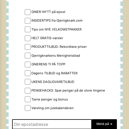
GNIER-NYTT på epost
INSIDERTIPS fra Gjerrigknark.com
Tips om NYE VELKOMSTPAKKER
HELT GRATIS-varsler
PRODUKTTILBUD: Rekordlave priser
Gjerrigknarkens Menighetsblad
GNIERENS TI PÅ TOPP
Dagens TILBUD og RABATTER
UKENS DAGLIGVARETILBUD
PENGEHACKS: Spar penger på de store tingene
Tjene penger og bonus
Varsling om julekalenderen
Meld på
➔