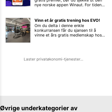
nye norske appen Winaut. For tiden
kan du vinne is, brus, festivalpass,
frokost, kinogavekort osv.
Gjerrigknarken Rune har testet appen
Vinn et år gratis trening hos EVO!
et par uker - og nå venter flere gratis
Om du delta i denne enkle
is på å bli hentet hos nærmeste
konkurransen får du sjansen til å
Narvesen.
vinne et års gratis medlemskap hos
EVO Fitness. Månedlig trekning.
Laster privatøkonomi-tjenester...
Øvrige underkategorier av