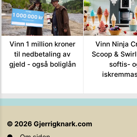
Vinn 1 million kroner
Vinn Ninja C
til nedbetaling av
Scoop & Swirl
gjeld - også boliglån
softis- 
iskremmas
©
2026
Gjerrigknark.com
Om siden