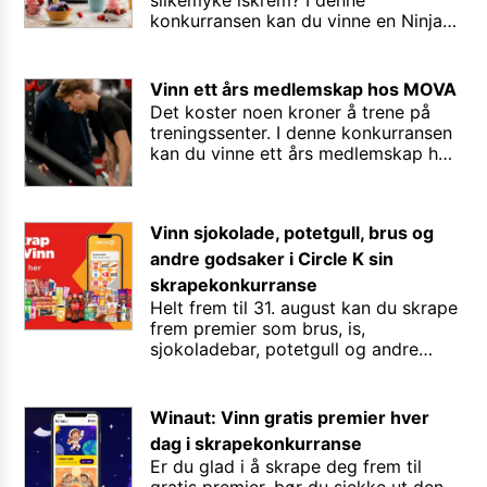
silkemyke iskrem? I denne
konkurransen kan du vinne en Ninja
Creami Scoop & Swirl 13‑i‑1 softis‑
og iskremmaskin. Perfekt for deg
som elsker rask, sunn eller
Vinn ett års medlemskap hos MOVA
hjemmelaget is - og ikke minst en
Det koster noen kroner å trene på
gøyal aktivitet for både store og små
treningssenter. I denne konkurransen
i familien!
kan du vinne ett års medlemskap hos
Mova - inkludert tre timer med
personlig trener. Premien er verdt
opptil 11988 kroner!
Vinn sjokolade, potetgull, brus og
andre godsaker i Circle K sin
skrapekonkurranse
Helt frem til 31. august kan du skrape
frem premier som brus, is,
sjokoladebar, potetgull og andre
godsaker i Skrap- og Vinn-
konkurransen til Circle K. Sett i gang.
Du kan delta hver dag!
Winaut: Vinn gratis premier hver
dag i skrapekonkurranse
Er du glad i å skrape deg frem til
gratis premier, bør du sjekke ut den