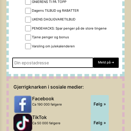
GNIERENS TI PÅ TOPP
Dagens TILBUD og RABATTER
UKENS DAGLIGVARETILBUD
PENGEHACKS: Spar penger på de store tingene
Tjene penger og bonus
Varsling om julekalenderen
Meld på
➔
Gjerrigknarken i sosiale medier:
Facebook
Følg »
Ca 190 000 følgere
TikTok
Følg »
Ca 50 000 følgere