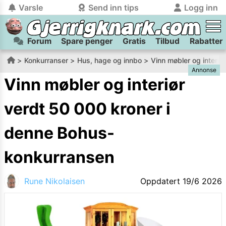
Varsle
Send inn tips
Logg inn
Forum
Spare penger
Gratis
Tilbud
Rabatter
tilbake
tilbake
Logg inn på Gjerrigknark.com:
Send inn tips:
Konkurranser
Hus, hage og innbo
Vinn møbler og interi
Annonse
Du kan logge inn / registrere bruker
Har du et tips til meg? Jeg premierer de beste tipsene med
trygt
og
helt gratis
på
Vinn møbler og interiør
gjerrigknark.com ved å benytte Vipps-innlogging.
flaxlodd!
verdt 50 000 kroner i
Logg inn med Vipps
denne Bohus-
Kamera
Velg bilde
konkurransen
Send inn
PS:
Vil du være med i tipsekonkurransen kan du oppgi
Rune Nikolaisen
Oppdatert
19/6 2026
kontaktdetaljer i neste steg.