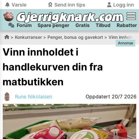
Varsle
Send inn tips
Logg inn
Forum
Spare penger
Gratis
Tilbud
Rabatter
tilbake
tilbake
Logg inn på Gjerrigknark.com:
Send inn tips:
Konkurranser
Penger, bonus og gavekort
Vinn innholdet
Annonse
Du kan logge inn / registrere bruker
Har du et tips til meg? Jeg premierer de beste tipsene med
trygt
og
helt gratis
på
Vinn innholdet i
gjerrigknark.com ved å benytte Vipps-innlogging.
flaxlodd!
handlekurven din fra
Logg inn med Vipps
matbutikken
Kamera
Velg bilde
Send inn
Rune Nikolaisen
Oppdatert
20/7 2026
PS:
Vil du være med i tipsekonkurransen kan du oppgi
kontaktdetaljer i neste steg.