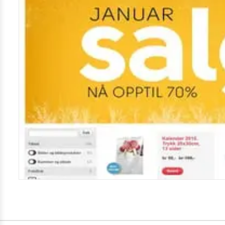
Kamera
Velg bilde
Send inn
PS:
Vil du være med i tipsekonkurransen kan du oppgi konta