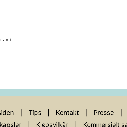
aranti
iden
Tips
Kontakt
Presse
kapsler
Kjøpsvilkår
Kommersielt s