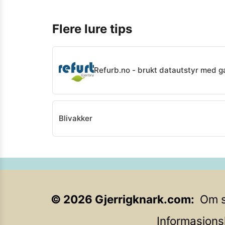
Flere lure tips
Refurb.no - brukt datautstyr med g
Blivakker
©
2026
Gjerrigknark.com
Om s
Informasjons