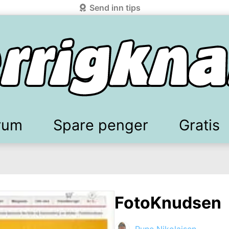
Send inn tips
rum
Spare penger
Gratis
elkomstgaver
battkoder & kuponger
Mobilabonnement
Lydbøker & Streaming
Mattilbud
Spotpris strøm
Sparetips
Produk
Kun
d!
knark.com ved å benytte Vipps-innlogging.
FotoKnudsen