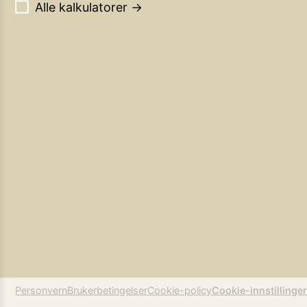
Alle kalkulatorer →
Personvern
Brukerbetingelser
Cookie-policy
Cookie-innstillinge