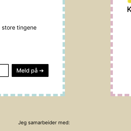
K
store tingene
Meld på
➔
Jeg samarbeider med: