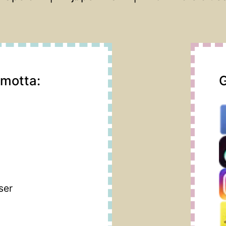
 motta:
G
m
ser