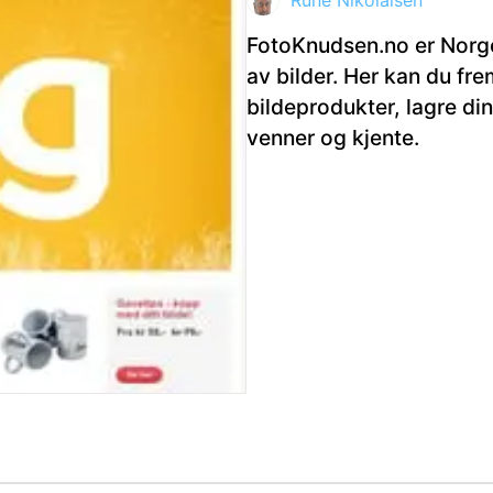
Rune Nikolaisen
FotoKnudsen.no er Norges
av bilder. Her kan du frem
ktdetaljer i neste steg.
bildeprodukter, lagre di
venner og kjente.