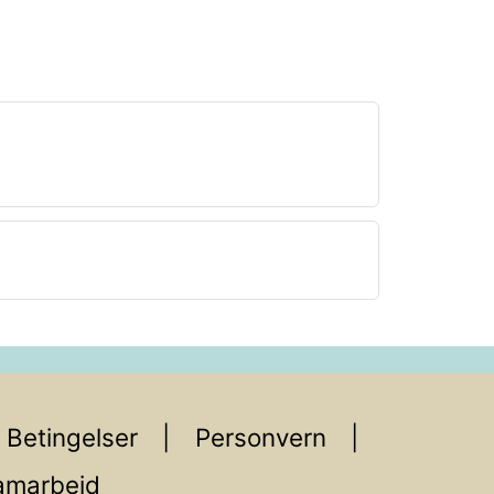
Betingelser
Personvern
amarbeid