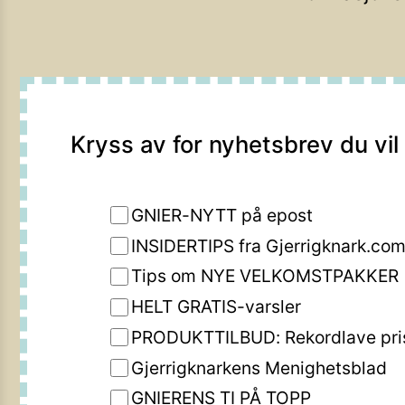
Kryss av for nyhetsbrev du vil
GNIER-NYTT på epost
INSIDERTIPS fra Gjerrigknark.co
Tips om NYE VELKOMSTPAKKER
HELT GRATIS-varsler
PRODUKTTILBUD: Rekordlave pri
Gjerrigknarkens Menighetsblad
GNIERENS TI PÅ TOPP