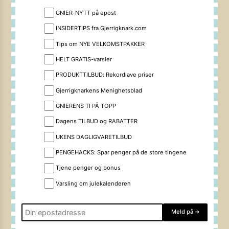
GNIER-NYTT på epost
INSIDERTIPS fra Gjerrigknark.com
Tips om NYE VELKOMSTPAKKER
HELT GRATIS-varsler
PRODUKTTILBUD: Rekordlave priser
Gjerrigknarkens Menighetsblad
GNIERENS TI PÅ TOPP
Dagens TILBUD og RABATTER
UKENS DAGLIGVARETILBUD
PENGEHACKS: Spar penger på de store tingene
Tjene penger og bonus
Varsling om julekalenderen
Meld på
➔