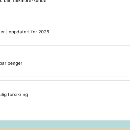
du blir Talkmore-kunde
ler | oppdatert for 2026
par penger
lig forsikring