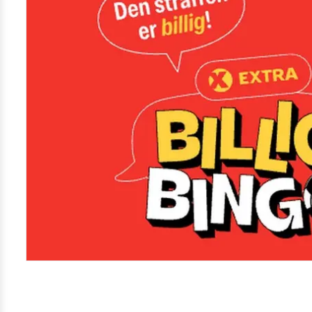
Kamera
Velg bilde
Send inn
PS:
Vil du være med i tipsekonkurransen kan du oppgi konta