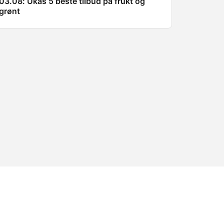
03.08: Ukas 5 beste tilbud på frukt og
grønt