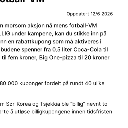
Oppdatert
12/6 2026
en morsom aksjon nå mens fotball-VM
LLIG under kampene, kan du stikke inn på
 inn en rabattkupong som må aktiveres i
lbudene spenner fra 0,5 liter Coca-Cola til
til fem kroner, Big One-pizza til 20 kroner
180.000 kuponger fordelt på rundt 40 ulike
 Sør-Korea og Tsjekkia ble “billig” nevnt to
rte å utløse billigkupongene innen tidsfristen