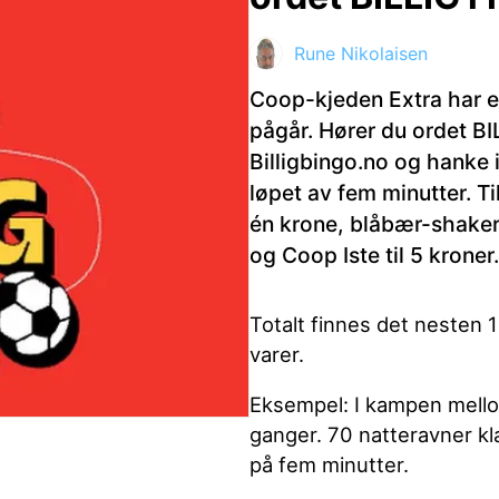
Rune Nikolaisen
ktdetaljer i neste steg.
Coop-kjeden Extra har 
pågår. Hører du ordet BI
Billigbingo.no og hanke
løpet av fem minutter. Ti
én krone, blåbær-shaker 
og Coop Iste til 5 kroner.
Totalt finnes det nesten 
varer.
Eksempel: I kampen mellom
ganger. 70 natteravner kla
på fem minutter.