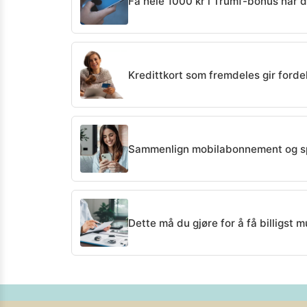
Få hele 1000 kr i Trumf-bonus når 
Kredittkort som fremdeles gir forde
Sammenlign mobilabonnement og s
Dette må du gjøre for å få billigst mu