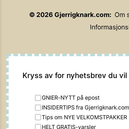
©
2026
Gjerrigknark.com
Om s
Informasjons
Kryss av for nyhetsbrev du vil
GNIER-NYTT på epost
INSIDERTIPS fra Gjerrigknark.co
Tips om NYE VELKOMSTPAKKER
HELT GRATIS-varsler