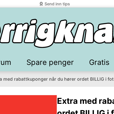
Send inn tips
rum
Spare penger
Gratis
a med rabattkuponger når du hører ordet BILLIG i fo
elkomstgaver
battkoder & kuponger
Mobilabonnement
Lydbøker & Streaming
Mattilbud
Spotpris strøm
Sparetips
Produk
Kun
d!
knark.com ved å benytte Vipps-innlogging.
Extra med rab
ordet BILLIG i