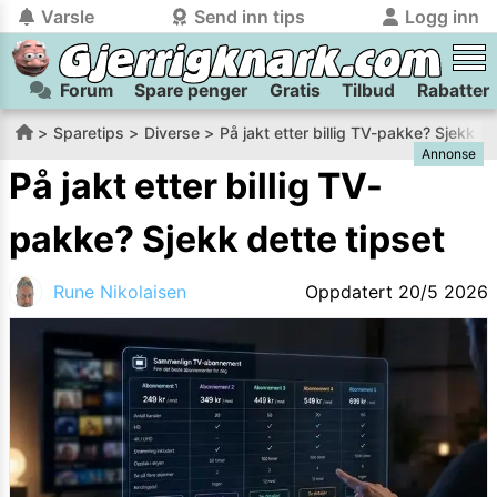
Varsle
Send inn tips
Logg inn
Forum
Spare penger
Gratis
Tilbud
Rabatter
tilbake
tilbake
Logg inn på Gjerrigknark.com:
Send inn tips:
Sparetips
Diverse
På jakt etter billig TV-pakke? Sjekk de
Annonse
Du kan logge inn / registrere bruker
Har du et tips til meg? Jeg premierer de beste tipsene med
trygt
og
helt gratis
på
På jakt etter billig TV-
gjerrigknark.com ved å benytte Vipps-innlogging.
flaxlodd!
pakke? Sjekk dette tipset
Logg inn med Vipps
Rune Nikolaisen
Oppdatert
20/5 2026
Kamera
Velg bilde
Send inn
PS:
Vil du være med i tipsekonkurransen kan du oppgi
kontaktdetaljer i neste steg.