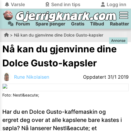
Varsle
Send inn tips
Logg inn
Forum
Spare penger
Gratis
Tilbud
Rabatter
tilbake
tilbake
Logg inn på Gjerrigknark.com:
Send inn tips:
Nå kan du gjenvinne dine Dolce Gusto-kapsler
Annonse
Du kan logge inn / registrere bruker
Har du et tips til meg? Jeg premierer de beste tipsene med
trygt
og
helt gratis
på
Nå kan du gjenvinne dine
gjerrigknark.com ved å benytte Vipps-innlogging.
flaxlodd!
Dolce Gusto-kapsler
Logg inn med Vipps
Rune Nikolaisen
Oppdatert
31/1 2019
Kamera
Velg bilde
Send inn
Foto: Nestl&eacute;
PS:
Vil du være med i tipsekonkurransen kan du oppgi
kontaktdetaljer i neste steg.
Har du en Dolce Gusto-kaffemaskin og
ergret deg over at alle kapslene bare kastes i
søpla? Nå lanserer Nestl&eacute; et