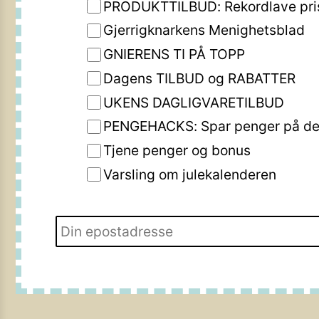
PRODUKTTILBUD: Rekordlave pri
Gjerrigknarkens Menighetsblad
GNIERENS TI PÅ TOPP
Dagens TILBUD og RABATTER
UKENS DAGLIGVARETILBUD
PENGEHACKS: Spar penger på de 
Tjene penger og bonus
Varsling om julekalenderen