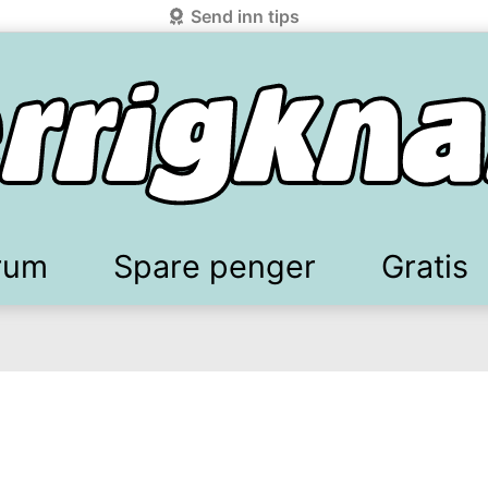
Send inn tips
rum
Spare penger
Gratis
elkomstgaver
battkoder & kuponger
Mobilabonnement
Lydbøker & Streaming
Mattilbud
Spotpris strøm
Sparetips
Produk
Kun
d!
knark.com ved å benytte Vipps-innlogging.