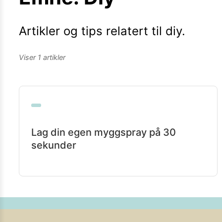
Kamera
Velg bilde
Send inn
Artikler og tips relatert til
diy
.
PS:
Vil du være med i tipsekonkurransen kan du oppgi konta
Viser
1
artikler
Lag din egen myggspray på 30
sekunder