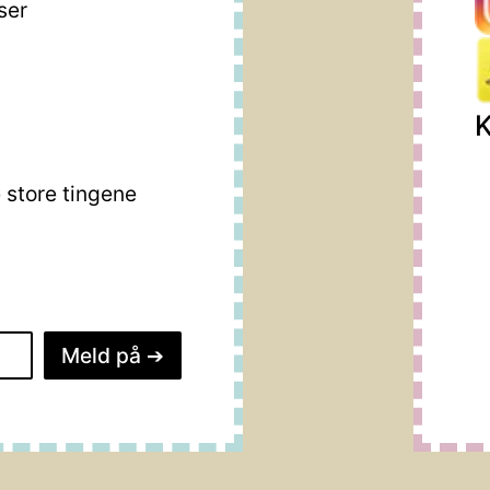
ser
K
store tingene
Meld på
➔