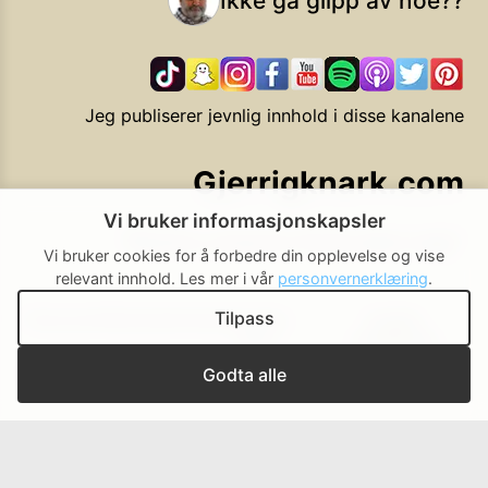
Ikke gå glipp av noe??
Jeg publiserer jevnlig innhold i disse kanalene
Gjerrigknark.com
Vi bruker informasjonskapsler
Ekstra smarte forbrukervalg
Vi bruker cookies for å forbedre din opplevelse og vise
relevant innhold.
Les mer i vår
personvernerklæring
.
Tilpass
Personvern
Brukerbetingelser
Cookie-
Cookie-
policy
innstillinger
▲ Til toppen
Godta alle