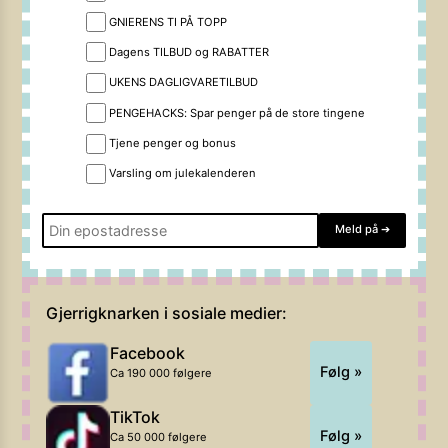
GNIERENS TI PÅ TOPP
Dagens TILBUD og RABATTER
UKENS DAGLIGVARETILBUD
PENGEHACKS: Spar penger på de store tingene
Tjene penger og bonus
Varsling om julekalenderen
Meld på
➔
Gjerrigknarken i sosiale medier:
Facebook
Følg »
Ca 190 000 følgere
TikTok
Følg »
Ca 50 000 følgere