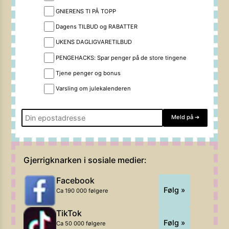
GNIERENS TI PÅ TOPP
Dagens TILBUD og RABATTER
UKENS DAGLIGVARETILBUD
PENGEHACKS: Spar penger på de store tingene
Tjene penger og bonus
Varsling om julekalenderen
Meld på
➔
Gjerrigknarken i sosiale medier:
Facebook
Følg »
Ca 190 000 følgere
TikTok
Følg »
Ca 50 000 følgere