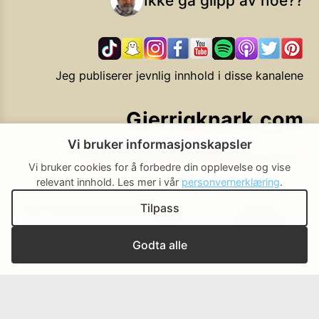
Ikke gå glipp av noe??
Jeg publiserer jevnlig innhold i disse kanalene
Gjerrigknark.com
Vi bruker informasjonskapsler
Ekstra smarte forbrukervalg
Vi bruker cookies for å forbedre din opplevelse og vise
relevant innhold.
Les mer i vår
personvernerklæring
.
Tilpass
Personvern
Brukerbetingelser
Cookie-
Cookie-
policy
innstillinger
▲ Til toppen
Godta alle