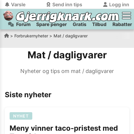
Varsle
Send inn tips
Logg inn
Forum
Spare penger
Gratis
Tilbud
Rabatter
tilbake
tilbake
Logg inn på Gjerrigknark.com:
Send inn tips:
Forbrukernyheter
Mat / dagligvarer
Du kan logge inn / registrere bruker
Har du et tips til meg? Jeg premierer de beste tipsene med
trygt
og
helt gratis
på
Mat / dagligvarer
gjerrigknark.com ved å benytte Vipps-innlogging.
flaxlodd!
Logg inn med Vipps
Nyheter og tips om
mat / dagligvarer
Kamera
Velg bilde
Send inn
Siste nyheter
PS:
Vil du være med i tipsekonkurransen kan du oppgi
kontaktdetaljer i neste steg.
NYHET
Meny vinner taco-pristest med