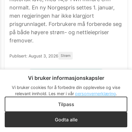
normalt. En ny Norgespris settes 1. januar,
men regjeringen har ikke klargjort
prisgrunnlaget. Forbrukere må forberede seg
på både høyere strøm- og nettleiepriser
fremover.
Publisert:
August 3, 2026
Strøm
Les mer hos
nettavisen.no
Vi bruker informasjonskapsler
Vi bruker cookies for å forbedre din opplevelse og vise
relevant innhold.
Les mer i vår
personvernerklæring
.
Tilpass
Godta alle
NYHET