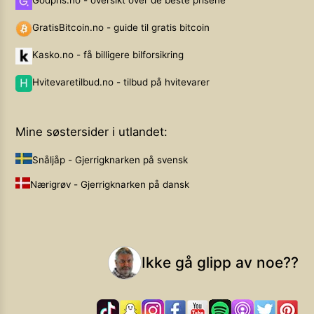
Godpris.no - oversikt over de beste prisene
GratisBitcoin.no - guide til gratis bitcoin
Kasko.no - få billigere bilforsikring
Hvitevaretilbud.no - tilbud på hvitevarer
Mine søstersider i utlandet:
Snåljåp - Gjerrigknarken på svensk
Nærigrøv - Gjerrigknarken på dansk
Ikke gå glipp av noe??