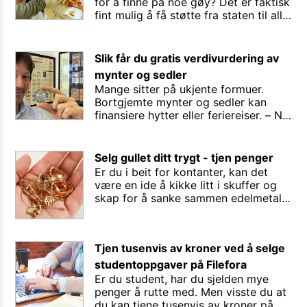
for å finne på noe gøy? Det er faktisk
fint mulig å få støtte fra staten til alle
mulige aktiviteter, så lenge minst 1/3
av gjengen er under 26 år. Her er
oppskriften for hvordan du enkelt
Slik får du gratis verdivurdering av
fikser penger fra det offentlige.
mynter og sedler
Mange sitter på ukjente formuer.
Bortgjemte mynter og sedler kan
finansiere hytter eller feriereiser. – Nå
kan du enkelt få gratis verdivurdering
på nettet, sier Eirik Myge i Oslo
Myntgalleri.
Selg gullet ditt trygt - tjen penger
Er du i beit for kontanter, kan det
være en ide å kikke litt i skuffer og
skap for å sanke sammen edelmetall
som du ikke ønsker å spare på
likevel.
Tjen tusenvis av kroner ved å selge
studentoppgaver på Filefora
Er du student, har du sjelden mye
penger å rutte med. Men visste du at
du kan tjene tusenvis av kroner på å