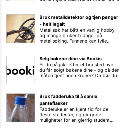
selge dine innleveringer, referater,
eksamensbesvarelser til andre - via
tjenesten Filefora?
Bruk metalldetektor og tjen penger
- helt legalt
Metallsøk har blitt en vanlig hobby,
og mange bruker fridager på
metallsøking. Funnene kan fylle
kunnskapshull i historien vår, men
samtidig kan du faktisk tjene penger
på historiske funn. Riksantikvaren
Selg bøkene dine via Bookis
utbetaler finnerlønn om du finner noe
Er du på jakt etter et bra sted hvor
verdifullt.
du får solgt bøkene dine - og på den
måten tjent noen kroner? Da bør du
prøve Bookis - en av Norges største
og mest interessante kanaler for alle
som vil kjøpe og selge bøker. Her er
Bruk fadderuka til å samle
det gode sjanser, enten du er på jakt
etter pensumbøker eller andre ting
panteflasker
eller vil selge!
Fadderuke er en kjent tid for de
fleste studenter, og gir gode
muligheter for en gjerrig student.
Hvorfor ikke heller prioritere å drikke