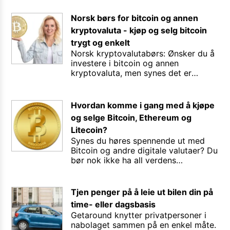
brus for å holde hodet kaldt og
søppelsekken klar?
Norsk børs for bitcoin og annen
kryptovaluta - kjøp og selg bitcoin
trygt og enkelt
Norsk kryptovalutabørs: Ønsker du å
investere i bitcoin og annen
kryptovaluta, men synes det er
vanskelig? I denne norske tjenesten,
registrert hos Finanstilsynet, er det
like enkelt å investere i kryptovaluta
Hvordan komme i gang med å kjøpe
som i aksjer og fond.
og selge Bitcoin, Ethereum og
Litecoin?
Synes du høres spennende ut med
Bitcoin og andre digitale valutaer? Du
bør nok ikke ha all verdens
forventninger om å tjene store
penger, men dersom du har lyst til å
forsøke deg i det små, er det ikke så
Tjen penger på å leie ut bilen din på
vanskelig som det kan høres ut til.
time- eller dagsbasis
Getaround knytter privatpersoner i
nabolaget sammen på en enkel måte.