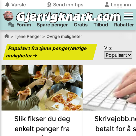
Varsle
Send inn tips
Logg inn
Forum
Spare penger
Gratis
Tilbud
Rabatter
tilbake
tilbake
Logg inn på Gjerrigknark.com:
Send inn tips:
Tjene Penger
Øvrige muligheter
Du kan logge inn / registrere bruker
Har du et tips til meg? Jeg premierer de beste tipsene med
trygt
og
helt gratis
på
Vis:
Populært
fra
tjene penger/øvrige
gjerrigknark.com ved å benytte Vipps-innlogging.
flaxlodd!
muligheter
➔
Logg inn med Vipps
Kamera
Velg bilde
Send inn
PS:
Vil du være med i tipsekonkurransen kan du oppgi
kontaktdetaljer i neste steg.
Slik fikser du deg
Skrivejobb.n
enkelt penger fra
betalt for å 