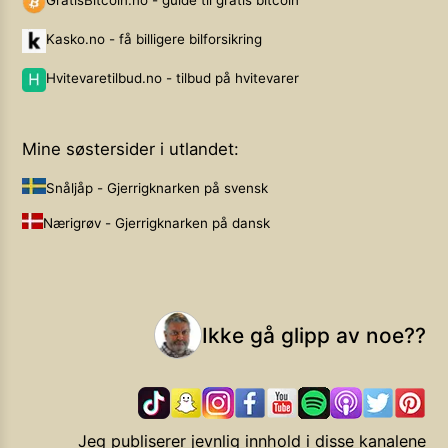
Kasko.no - få billigere bilforsikring
Hvitevaretilbud.no - tilbud på hvitevarer
Mine søstersider i utlandet:
Snåljåp - Gjerrigknarken på svensk
Nærigrøv - Gjerrigknarken på dansk
Ikke gå glipp av noe??
Jeg publiserer jevnlig innhold i disse kanalene