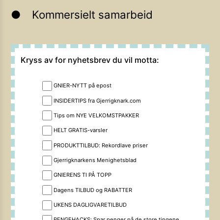
Kommersielt samarbeid
Kryss av for nyhetsbrev du vil motta:
GNIER-NYTT på epost
INSIDERTIPS fra Gjerrigknark.com
Tips om NYE VELKOMSTPAKKER
HELT GRATIS-varsler
PRODUKTTILBUD: Rekordlave priser
Gjerrigknarkens Menighetsblad
GNIERENS TI PÅ TOPP
Dagens TILBUD og RABATTER
UKENS DAGLIGVARETILBUD
PENGEHACKS: Spar penger på de store tingene