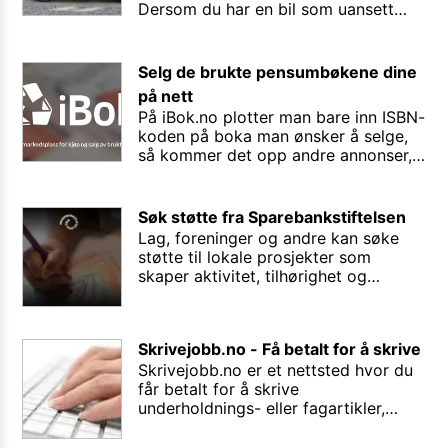
Dersom du har en bil som uansett
står hjemme og ikke er i bruk, kan du
tjene penger på å leie den bort til
noen i nabolaget ditt som trenger en
Selg de brukte pensumbøkene dine
bil noen timer eller dager.
på nett
På iBok.no plotter man bare inn ISBN-
koden på boka man ønsker å selge,
så kommer det opp andre annonser,
bilde av boka, og hva som er billigst
og dyrest av denne for øyeblikket.
Veldig enkel og grei måte å bli kvitt
Søk støtte fra Sparebankstiftelsen
bøker man ikke har bruk for lenger,
Lag, foreninger og andre kan søke
spesielt skolebøker.
støtte til lokale prosjekter som
skaper aktivitet, tilhørighet og
stolthet. Prosjektene må bidra til
stimulans og opplevelse til
mennesker i alderen 6 til 30 år.
Skrivejobb.no - Få betalt for å skrive
Sparebankstiftelsen krever at
Skrivejobb.no er et nettsted hvor du
prosjektene finner sted i Østfold,
får betalt for å skrive
Oslo, Akershus, Buskerud, Vestfold
underholdnings- eller fagartikler,
og Telemark, Oppland og kommunen
produktomtaler og bloggposter. I
Ringsaker i Hedmark.
tillegg kan du som språkkyndig