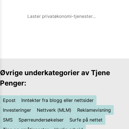
oversette tekster. Tjenesten er for
tiden under relansering, men du kan
allerede nå registrere din interesse -
Laster privatøkonomi-tjenester...
selvsagt gratis og uforpliktende.
Prinsippet er enkelt: Jo mer og bedre
du skriver, jo mer kan du tjene.
Øvrige underkategorier av
Tjene
Penger
:
Epost
Inntekter fra blogg eller nettsider
Investeringer
Nettverk (MLM)
Reklamevisning
SMS
Spørreundersøkelser
Surfe på nettet