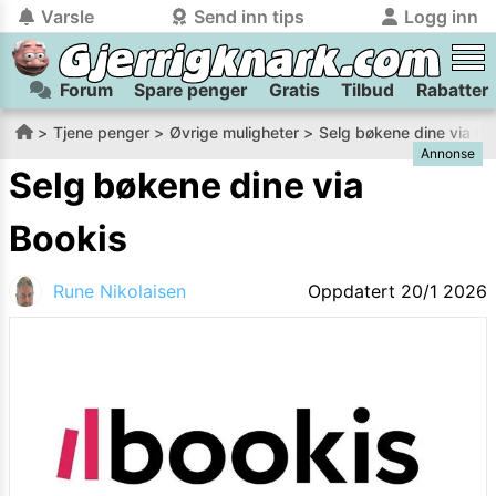
Varsle
Send inn tips
Logg inn
Forum
Spare penger
Gratis
Tilbud
Rabatter
tilbake
tilbake
Logg inn på Gjerrigknark.com:
Send inn tips:
Tjene penger
Øvrige muligheter
Selg bøkene dine via Bo
Annonse
Du kan logge inn / registrere bruker
Har du et tips til meg? Jeg premierer de beste tipsene med
trygt
og
helt gratis
på
Selg bøkene dine via
gjerrigknark.com ved å benytte Vipps-innlogging.
flaxlodd!
Bookis
Logg inn med Vipps
Rune Nikolaisen
Oppdatert
20/1 2026
Kamera
Velg bilde
Send inn
PS:
Vil du være med i tipsekonkurransen kan du oppgi
kontaktdetaljer i neste steg.