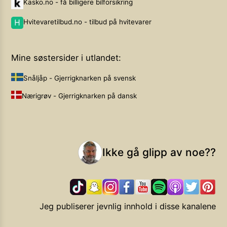
Kasko.no - få billigere bilforsikring
Hvitevaretilbud.no - tilbud på hvitevarer
Mine søstersider i utlandet:
Snåljåp - Gjerrigknarken på svensk
Nærigrøv - Gjerrigknarken på dansk
Ikke gå glipp av noe??
Jeg publiserer jevnlig innhold i disse kanalene