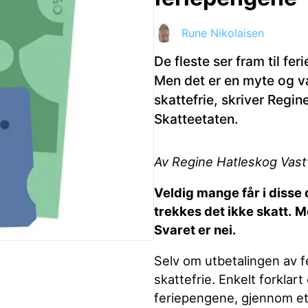
Rune Nikolaisen
ktdetaljer i neste steg.
De fleste ser fram til 
Men det er en myte og va
skattefrie, skriver Regin
Skatteetaten.
Av Regine Hatleskog Vastv
Veldig mange får i disse
trekkes det ikke skatt.
Me
Svaret er nei.
Selv om utbetalingen av f
skattefrie. Enkelt forklar
feriepengene, gjennom et 