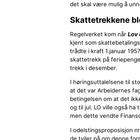
det skal være mulig å unne
Skattetrekkene bl
Regelverket kom når
Lov 
kjent som skattebetalings
trådte i kraft 1.januar 195
skattetrekk på feriepeng
trekk i desember.
I høringsuttalelsene til s
at det var Arbeidernes fa
betingelsen om at det ikk
og til jul. LO ville også h
men dette vendte Finansd
I odelstingsproposisjon n
de tviler på om denne form