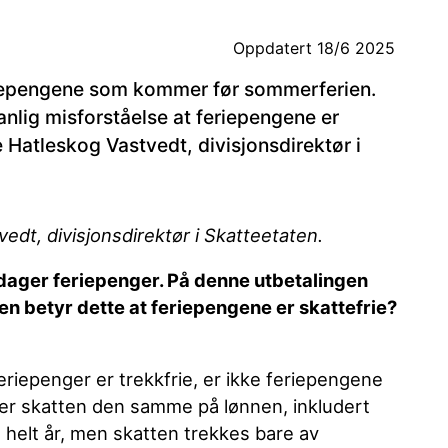
Oppdatert
18/6 2025
feriepengene som kommer før sommerferien.
nlig misforståelse at feriepengene er
e Hatleskog Vastvedt, divisjonsdirektør i
edt, divisjonsdirektør i Skatteetaten.
 dager feriepenger. På denne utbetalingen
n betyr dette at feriepengene er skattefrie?
eriepenger er trekkfrie, er ikke feriepengene
t er skatten den samme på lønnen, inkludert
helt år, men skatten trekkes bare av