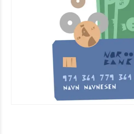
Kamera
Velg bilde
Send inn
PS:
Vil du være med i tipsekonkurransen kan du oppgi konta