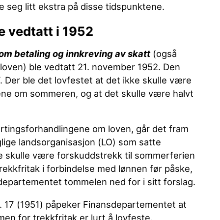
 seg litt ekstra på disse tidspunktene.
e vedtatt i 1952
om betaling og innkreving av skatt
(også
loven) ble vedtatt 21. november 1952. Den
7. Der ble det lovfestet at det ikke skulle være
ene om sommeren, og at det skulle være halvt
tortingsforhandlingene om loven, går det fram
glige landsorganisasjon (LO) som satte
e skulle være forskuddstrekk til sommerferien
a trekkfritak i forbindelse med lønnen før påske,
epartementet tommelen ned for i sitt forslag.
r. 17 (1951) påpeker Finansdepartementet at
en for trekkfritak er lurt å lovfeste.