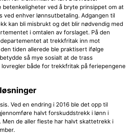
 betenkeligheter ved å bryte prinsippet om at
as ved enhver lønnsutbetaling. Adgangen til
rekk kan bli misbrukt og det blir nødvendig med
artementet i omtalen av forslaget. På den
departementet at trekkfritak inn mot
den tiden allerede ble praktisert ifølge
betydde så mye sosialt at de trass
 lovregler både for trekkfritak på feriepengene
 løsninger
is. Ved en endring i 2016 ble det opp til
gjennomføre halvt forskuddstrekk i lønn i
Men de aller fleste har halvt skattetrekk i
ember.