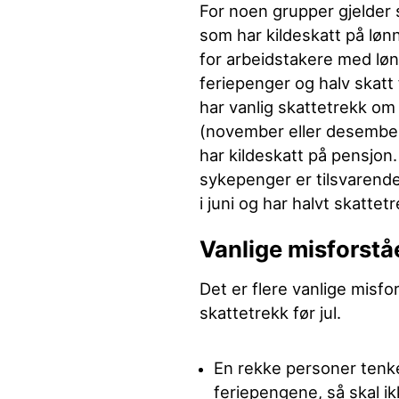
For noen grupper gjelder 
som har kildeskatt på lønn
for arbeidstakere med løn
feriepenger og halv skatt f
har vanlig skattetrekk om
(november eller desember)
har kildeskatt på pensjon
sykepenger er tilsvarende
i juni og har halvt skatte
Vanlige misforstå
Det er flere vanlige misfor
skattetrekk før jul.
En rekke personer tenke
feriepengene, så skal 