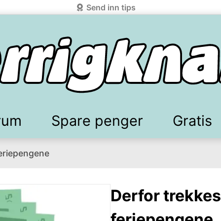
Send inn tips
rum
Spare penger
Gratis
feriepengene
elkomstgaver
battkoder & kuponger
Mobilabonnement
Lydbøker & Streaming
Mattilbud
Spotpris strøm
Sparetips
Produk
Kun
d!
knark.com ved å benytte Vipps-innlogging.
Derfor trekkes
feriepengene