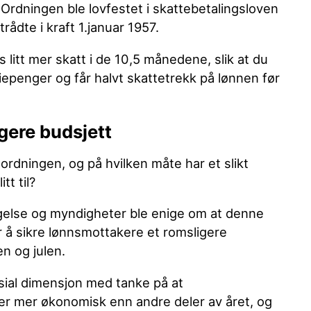
 Ordningen ble lovfestet i skattebetalingsloven
rådte i kraft 1.januar 1957.
s litt mer skatt i de 10,5 månedene, slik at du
iepenger og får halvt skattetrekk på lønnen før
igere budsjett
ordningen, og på hvilken måte har et slikt
tt til?
egelse og myndigheter ble enige om at denne
r å sikre lønnsmottakere et romsligere
n og julen.
sial dimensjon med tanke på at
er mer økonomisk enn andre deler av året, og