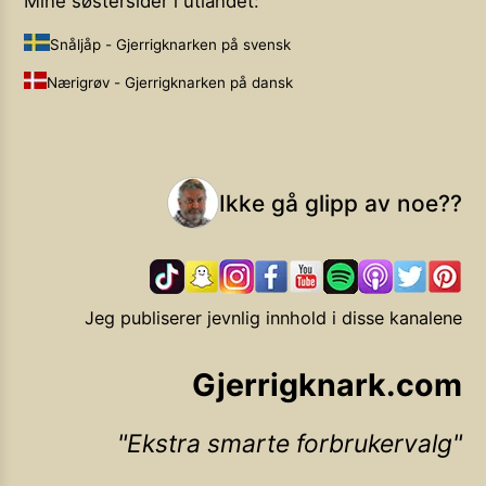
Mine søstersider i utlandet:
Snåljåp - Gjerrigknarken på svensk
Nærigrøv - Gjerrigknarken på dansk
Ikke gå glipp av noe??
Jeg publiserer jevnlig innhold i disse kanalene
Gjerrigknark.com
Ekstra smarte forbrukervalg