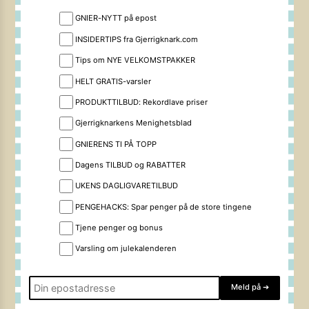
GNIER-NYTT på epost
INSIDERTIPS fra Gjerrigknark.com
Tips om NYE VELKOMSTPAKKER
HELT GRATIS-varsler
PRODUKTTILBUD: Rekordlave priser
Gjerrigknarkens Menighetsblad
GNIERENS TI PÅ TOPP
Dagens TILBUD og RABATTER
UKENS DAGLIGVARETILBUD
PENGEHACKS: Spar penger på de store tingene
Tjene penger og bonus
Varsling om julekalenderen
Meld på
➔