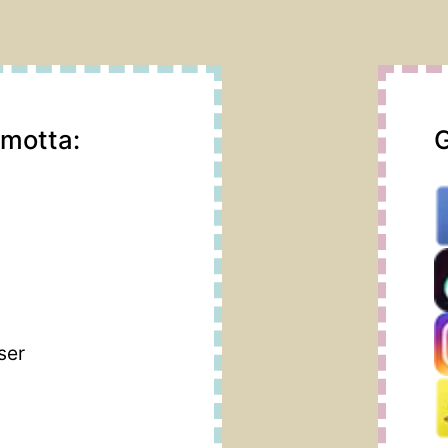
 motta:
G
m
ser