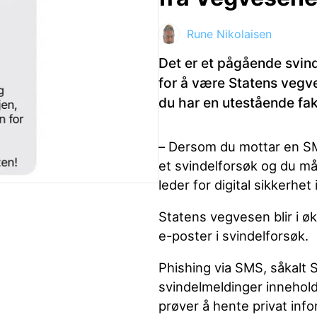
Rune Nikolaisen
ktdetaljer i neste steg.
Det er et pågående svin
for å være Statens vegv
du har en utestående fak
– Dersom du mottar en SMS
et svindelforsøk og du må
leder for digital sikkerhe
Statens vegvesen blir i 
e-poster i svindelforsøk.
Phishing via SMS, såkalt S
svindelmeldinger inneholde
prøver å hente privat inf