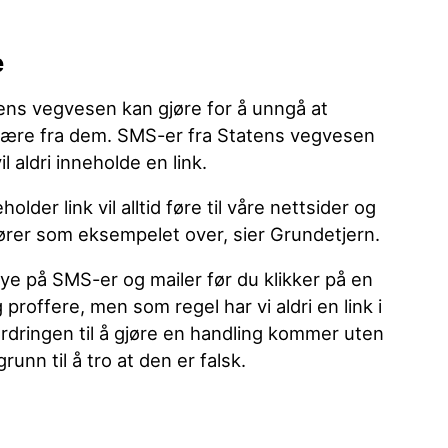
e
tens vegvesen kan gjøre for å unngå at
å være fra dem. SMS-er fra Statens vegvesen
l aldri inneholde en link.
lder link vil alltid føre til våre nettsider og
ktører som eksempelet over, sier Grundetjern.
øye på SMS-er og mailer før du klikker på en
g proffere, men som regel har vi aldri en link i
dringen til å gjøre en handling kommer uten
nn til å tro at den er falsk.