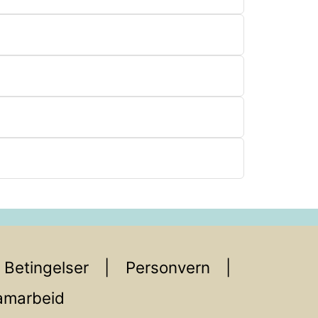
Betingelser
Personvern
amarbeid