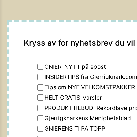
Kryss av for nyhetsbrev du vil
GNIER-NYTT på epost
INSIDERTIPS fra Gjerrigknark.co
Tips om NYE VELKOMSTPAKKER
HELT GRATIS-varsler
PRODUKTTILBUD: Rekordlave pri
Gjerrigknarkens Menighetsblad
GNIERENS TI PÅ TOPP