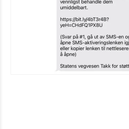
Kamera
Velg bilde
Send inn
PS:
Vil du være med i tipsekonkurransen kan du oppgi konta