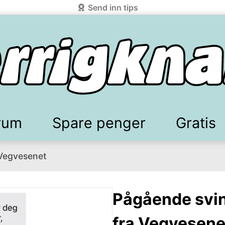
Send inn tips
rum
Spare penger
Gratis
 Vegvesenet
elkomstgaver
battkoder & kuponger
Mobilabonnement
Lydbøker & Streaming
Mattilbud
Spotpris strøm
Sparetips
Produk
Kun
d!
knark.com ved å benytte Vipps-innlogging.
Pågående svin
fra Vegvesene