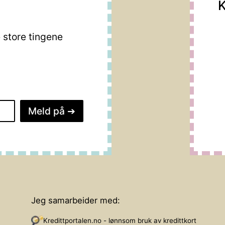
K
store tingene
Meld på
➔
Jeg samarbeider med:
Kredittportalen.no - lønnsom bruk av kredittkort