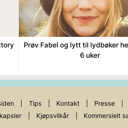
xtory
Prøv Fabel og lytt til lydbøker hel
6 uker
iden
Tips
Kontakt
Presse
kapsler
Kjøpsvilkår
Kommersielt s