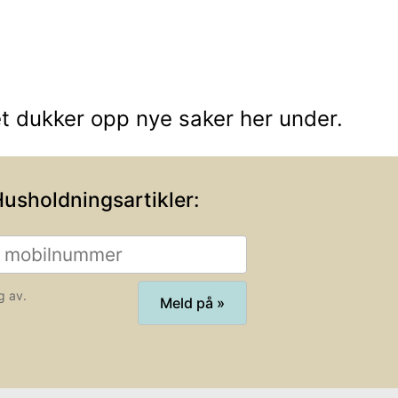
et dukker opp nye saker her under.
Husholdningsartikler
:
g av.
Meld på »