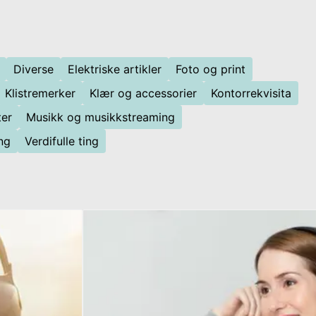
Diverse
Elektriske artikler
Foto og print
Klistremerker
Klær og accessorier
Kontorrekvisita
er
Musikk og musikkstreaming
ng
Verdifulle ting