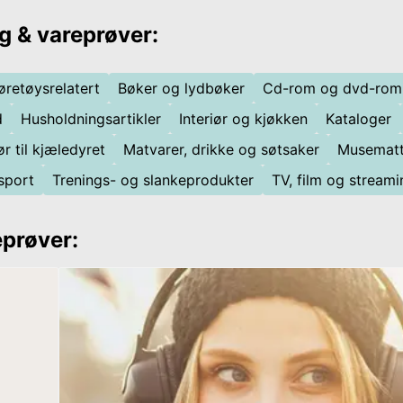
ng & vareprøver
:
jøretøysrelatert
Bøker og lydbøker
Cd-rom og dvd-rom
d
Husholdningsartikler
Interiør og kjøkken
Kataloger
r til kjæledyret
Matvarer, drikke og søtsaker
Musematt
sport
Trenings- og slankeprodukter
TV, film og streami
eprøver
: