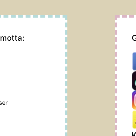
 motta:
G
m
ser
K