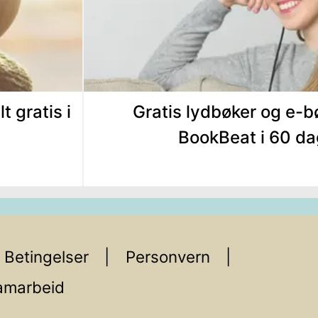
t gratis i
Gratis lydbøker og e-
BookBeat i 60 da
Betingelser
Personvern
amarbeid