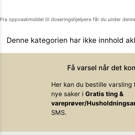
Kamera
Velg bilde
Send inn
Fra oppvaskmiddel til doseringshjelpere får du under denn
PS:
Vil du være med i tipsekonkurransen kan du oppgi konta
Denne kategorien har ikke innhold akk
Få varsel når det ko
Her kan du bestille varsling
nye saker i
Gratis ting &
vareprøver/Husholdningsar
SMS.