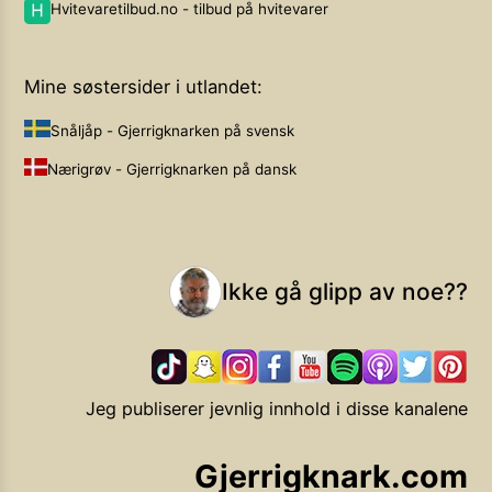
Hvitevaretilbud.no - tilbud på hvitevarer
Mine søstersider i utlandet:
Snåljåp - Gjerrigknarken på svensk
Nærigrøv - Gjerrigknarken på dansk
Ikke gå glipp av noe??
Jeg publiserer jevnlig innhold i disse kanalene
Gjerrigknark.com