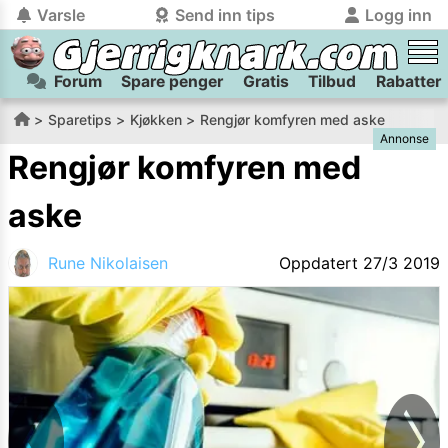
Varsle
Send inn tips
Logg inn
Forum
Spare penger
Gratis
Tilbud
Rabatter
tilbake
tilbake
Logg inn på Gjerrigknark.com:
Send inn tips:
Sparetips
Kjøkken
Rengjør komfyren med aske
Annonse
Du kan logge inn / registrere bruker
Har du et tips til meg? Jeg premierer de beste tipsene med
trygt
og
helt gratis
på
Rengjør komfyren med
gjerrigknark.com ved å benytte Vipps-innlogging.
flaxlodd!
aske
Logg inn med Vipps
Rune Nikolaisen
Oppdatert
27/3 2019
Kamera
Velg bilde
Send inn
PS:
Vil du være med i tipsekonkurransen kan du oppgi
kontaktdetaljer i neste steg.