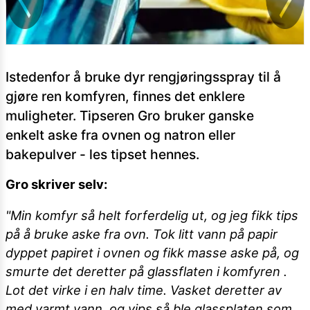
Istedenfor å bruke dyr rengjøringsspray til å
gjøre ren komfyren, finnes det enklere
muligheter. Tipseren Gro bruker ganske
enkelt aske fra ovnen og natron eller
bakepulver - les tipset hennes.
Gro skriver selv:
"Min komfyr så helt forferdelig ut, og jeg fikk tips
på å bruke aske fra ovn. Tok litt vann på papir
dyppet papiret i ovnen og fikk masse aske på, og
smurte det deretter på glassflaten i komfyren .
Lot det virke i en halv time. Vasket deretter av
med varmt vann, og vips så ble glassplaten som