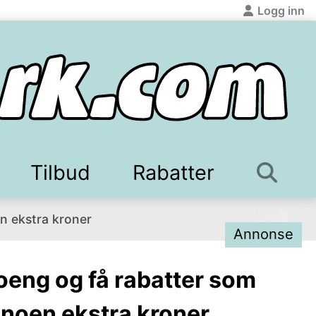
Logg inn
Tilbud
Rabatter
tilbake
tilbake
n ekstra kroner
tsøk
deklubber
Sparepenger
Fastpris strøm
Prisjakt
Tjene penger på nett
Konkurranser
Bankrente
Beste kredittkort
Aksjer og fond
Bonusja
Boli
X
Annonse
oeng og få rabatter som
 noen ekstra kroner