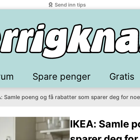
Send inn tips
rum
Spare penger
Gratis
: Samle poeng og få rabatter som sparer deg for noe
elkomstgaver
battkoder & kuponger
Mobilabonnement
Lydbøker & Streaming
Mattilbud
Spotpris strøm
Sparetips
Produk
Kun
d!
knark.com ved å benytte Vipps-innlogging.
IKEA: Samle p
sparer deg for