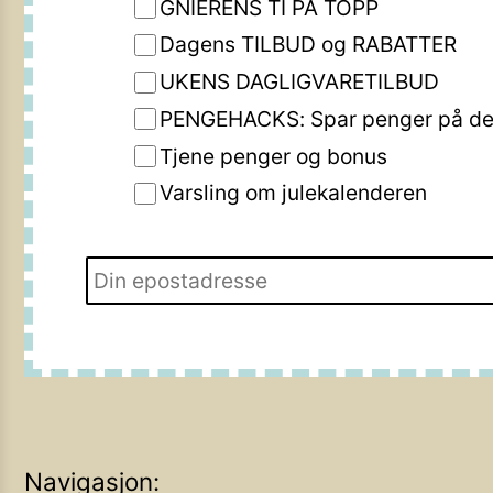
GNIERENS TI PÅ TOPP
Dagens TILBUD og RABATTER
UKENS DAGLIGVARETILBUD
PENGEHACKS: Spar penger på de 
Tjene penger og bonus
Varsling om julekalenderen
Navigasjon: