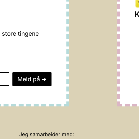
K
store tingene
Meld på
➔
Jeg samarbeider med: