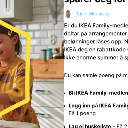
Rune Nikolaisen
ktdetaljer i neste steg.
Er du IKEA Family-medle
deltar på arrangementer 
belønninger låses opp. N
IKEA deg en rabattkode – 
Ikke enorme summer å sp
Du kan samle poeng på ma
Bli IKEA Family-medle
Logg inn på IKEA Family
Få 1 poeng
Lag ei huskeliste
– Få 2