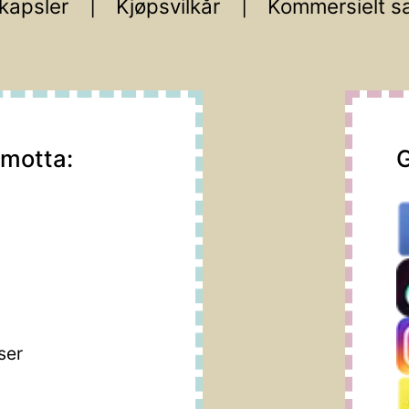
kapsler
Kjøpsvilkår
Kommersielt s
 motta:
G
m
ser