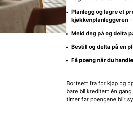
Planlegg og lagre et pro
kjøkkenplanleggeren
-
Meld deg på og delta 
Bestill og delta på en 
Få poeng når du handle
Bortsett fra for kjøp og o
bare bli kreditert én gang 
timer før poengene blir sy