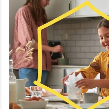
Kamera
Velg bilde
Send inn
PS:
Vil du være med i tipsekonkurransen kan du oppgi konta