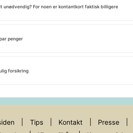
 unødvendig? For noen er kontantkort faktisk billigere
par penger
lig forsikring
iden
Tips
Kontakt
Presse