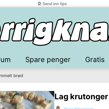
Send inn tips
rum
Spare penger
Gratis
ammelt brød
elkomstgaver
battkoder & kuponger
Mobilabonnement
Lydbøker & Streaming
Mattilbud
Spotpris strøm
Sparetips
Produk
Kun
d!
knark.com ved å benytte Vipps-innlogging.
Lag krutonger