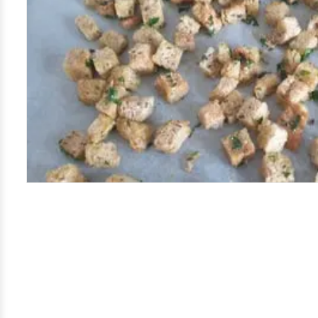
Kamera
Velg bilde
Send inn
PS:
Vil du være med i tipsekonkurransen kan du oppgi konta