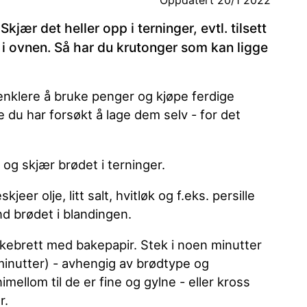
Oppdatert
20/1 2022
kjær det heller opp i terninger, evtl. tilsett
t i ovnen. Så har du krutonger som kan ligge
enklere å bruke penger og kjøpe ferdige
e du har forsøkt å lage dem selv - for det
og skjær brødet i terninger.
er olje, litt salt, hvitløk og f.eks. persille
nd brødet i blandingen.
kebrett med bakepapir. Stek i noen minutter
minutter) - avhengig av brødtype og
mellom til de er fine og gylne - eller kross
r.