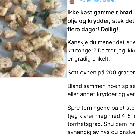
Rune Nikolaisen
Ikke kast gammelt brød. S
olje og krydder, stek de
ktdetaljer i neste steg.
flere dager! Deilig!
Kanskje du mener det er 
krutonger? Da tror jeg ikk
er grådig enkelt.
Sett ovnen på 200 grader 
Bland sammen noen spiseskje
eller annet krydder og ve
Spre terningene på et ste
(jeg klarer meg med 4-5 
tørrhetsgrad. Snu dem inni
avhengig av hva du ønske