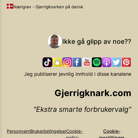
Nærigrøv - Gjerrigknarken på dansk
Ikke gå glipp av noe??
Jeg publiserer jevnlig innhold i disse kanalene
Gjerrigknark.com
Ekstra smarte forbrukervalg
Personvern
Brukerbetingelser
Cookie-
Cookie-
policy
innstillinger