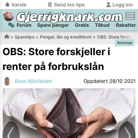
Varsle
Send inn tips
Logg inn
Forum
Spare penger
Gratis
Tilbud
Rabatter
tilbake
tilbake
Logg inn på Gjerrigknark.com:
Send inn tips:
Sparetips
Penger, lån og kredittkort
OBS: Store forskjelle
Annonse
Du kan logge inn / registrere bruker
Har du et tips til meg? Jeg premierer de beste tipsene med
trygt
og
helt gratis
på
OBS: Store forskjeller i
gjerrigknark.com ved å benytte Vipps-innlogging.
flaxlodd!
renter på forbrukslån
Logg inn med Vipps
Rune Nikolaisen
Oppdatert
28/10 2021
Kamera
Velg bilde
Send inn
PS:
Vil du være med i tipsekonkurransen kan du oppgi
kontaktdetaljer i neste steg.