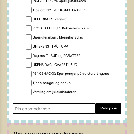
INSIDERTIPS fra Gjerrigknark.com
Tips om NYE VELKOMSTPAKKER
HELT GRATIS-varsler
PRODUKTTILBUD: Rekordlave priser
Gjerrigknarkens Menighetsblad
GNIERENS TI PÅ TOPP
Dagens TILBUD og RABATTER
UKENS DAGLIGVARETILBUD
PENGEHACKS: Spar penger på de store tingene
Tjene penger og bonus
Varsling om julekalenderen
Meld på
➔
Gjerrigknarken i sosiale medier: