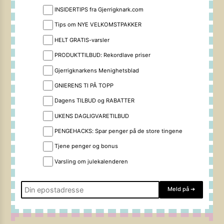
INSIDERTIPS fra Gjerrigknark.com
Tips om NYE VELKOMSTPAKKER
HELT GRATIS-varsler
PRODUKTTILBUD: Rekordlave priser
Gjerrigknarkens Menighetsblad
GNIERENS TI PÅ TOPP
Dagens TILBUD og RABATTER
UKENS DAGLIGVARETILBUD
PENGEHACKS: Spar penger på de store tingene
Tjene penger og bonus
Varsling om julekalenderen
Meld på
➔