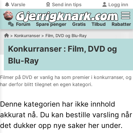
Varsle
Send inn tips
Logg inn
Forum
Spare penger
Gratis
Tilbud
Rabatter
tilbake
tilbake
Logg inn på Gjerrigknark.com:
Send inn tips:
Konkurranser
Film, DVD og Blu-Ray
Du kan logge inn / registrere bruker
Har du et tips til meg? Jeg premierer de beste tipsene med
trygt
og
helt gratis
på
Konkurranser
:
Film, DVD og
gjerrigknark.com ved å benytte Vipps-innlogging.
flaxlodd!
Blu-Ray
Logg inn med Vipps
Filmer på DVD er vanlig ha som premier i konkurranser, og
Kamera
Velg bilde
har derfor blitt tilegnet en egen kategori.
Send inn
PS:
Vil du være med i tipsekonkurransen kan du oppgi
Denne kategorien har ikke innhold
kontaktdetaljer i neste steg.
akkurat nå. Du kan bestille varsling når
det dukker opp nye saker her under.