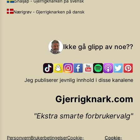
Snåljåp - Gjerrigknarken på svensk
Nærigrøv - Gjerrigknarken på dansk
Ikke gå glipp av noe??
Jeg publiserer jevnlig innhold i disse kanalene
Gjerrigknark.com
Ekstra smarte forbrukervalg
Personvern
Brukerbetingelser
Cookie-
Cookie-