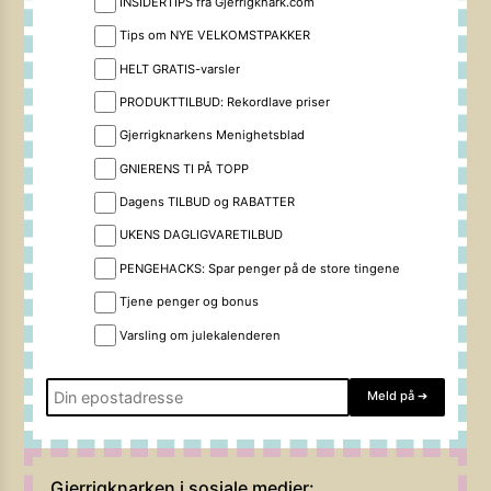
INSIDERTIPS fra Gjerrigknark.com
Tips om NYE VELKOMSTPAKKER
HELT GRATIS-varsler
PRODUKTTILBUD: Rekordlave priser
Gjerrigknarkens Menighetsblad
GNIERENS TI PÅ TOPP
Dagens TILBUD og RABATTER
UKENS DAGLIGVARETILBUD
PENGEHACKS: Spar penger på de store tingene
Tjene penger og bonus
Varsling om julekalenderen
Meld på
➔
Gjerrigknarken i sosiale medier: