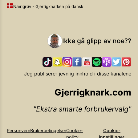
Nærigrøv - Gjerrigknarken på dansk
Ikke gå glipp av noe??
Jeg publiserer jevnlig innhold i disse kanalene
Gjerrigknark.com
Ekstra smarte forbrukervalg
Personvern
Brukerbetingelser
Cookie-
Cookie-
policy
innstillinger