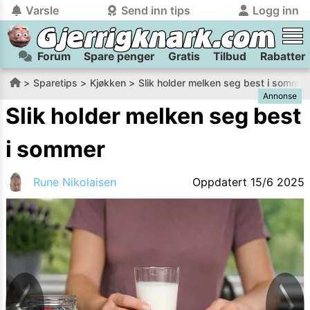
Varsle
Send inn tips
Logg inn
Forum
Spare penger
Gratis
Tilbud
Rabatter
tilbake
tilbake
Logg inn på Gjerrigknark.com:
Send inn tips:
Sparetips
Kjøkken
Slik holder melken seg best i sommer
Annonse
Du kan logge inn / registrere bruker
Har du et tips til meg? Jeg premierer de beste tipsene med
trygt
og
helt gratis
på
Slik holder melken seg best
gjerrigknark.com ved å benytte Vipps-innlogging.
flaxlodd!
i sommer
Logg inn med Vipps
Rune Nikolaisen
Oppdatert
15/6 2025
Kamera
Velg bilde
Send inn
PS:
Vil du være med i tipsekonkurransen kan du oppgi
kontaktdetaljer i neste steg.