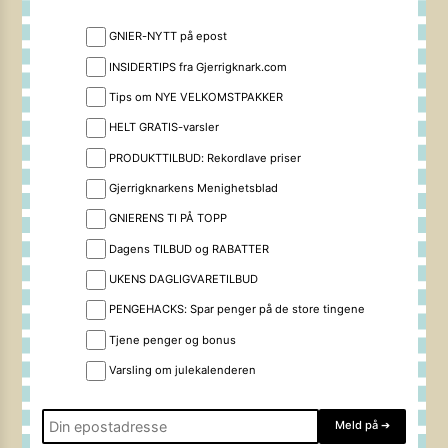
GNIER-NYTT på epost
INSIDERTIPS fra Gjerrigknark.com
Tips om NYE VELKOMSTPAKKER
HELT GRATIS-varsler
PRODUKTTILBUD: Rekordlave priser
Gjerrigknarkens Menighetsblad
GNIERENS TI PÅ TOPP
Dagens TILBUD og RABATTER
UKENS DAGLIGVARETILBUD
PENGEHACKS: Spar penger på de store tingene
Tjene penger og bonus
Varsling om julekalenderen
Meld på
➔