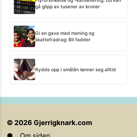
Flyforsinkelse og -kansellering: Du kan
gå glipp av tusener av kroner
Gi en gave med mening og
skattefradrag: Bli fadder
Rydde opp i smålån lønner seg alltid
©
2026
Gjerrigknark.com
Om siden