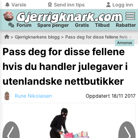
Varsle
Send inn tips
Logg inn
Forum
Spare penger
Gratis
Tilbud
Rabatter
tilbake
tilbake
Logg inn på Gjerrigknark.com:
Send inn tips:
Gjerrigknarkens blogg
Pass deg for disse fellene hvis du h
Annonse
Du kan logge inn / registrere bruker
Har du et tips til meg? Jeg premierer de beste tipsene med
trygt
og
helt gratis
på
Pass deg for disse fellene
gjerrigknark.com ved å benytte Vipps-innlogging.
flaxlodd!
hvis du handler julegaver i
Logg inn med Vipps
utenlandske nettbutikker
Kamera
Velg bilde
Send inn
Rune Nikolaisen
Oppdatert
18/11 2017
PS:
Vil du være med i tipsekonkurransen kan du oppgi
kontaktdetaljer i neste steg.