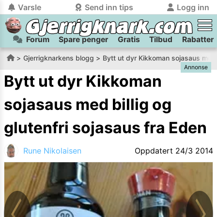
Varsle
Send inn tips
Logg inn
Forum
Spare penger
Gratis
Tilbud
Rabatter
tilbake
tilbake
Logg inn på Gjerrigknark.com:
Send inn tips:
Gjerrigknarkens blogg
Bytt ut dyr Kikkoman sojasaus med b
Annonse
Du kan logge inn / registrere bruker
Har du et tips til meg? Jeg premierer de beste tipsene med
trygt
og
helt gratis
på
Bytt ut dyr Kikkoman
gjerrigknark.com ved å benytte Vipps-innlogging.
flaxlodd!
sojasaus med billig og
Logg inn med Vipps
glutenfri sojasaus fra Eden
Kamera
Velg bilde
Send inn
Rune Nikolaisen
Oppdatert
24/3 2014
PS:
Vil du være med i tipsekonkurransen kan du oppgi
kontaktdetaljer i neste steg.