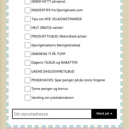
GNIER-NYTT på epost
INSIDERTIPS fra Gjerrigknark.com
Tips om NYE VELKOMSTPAKKER
HELT GRATIS-varsler
PRODUKTTILBUD: Rekordlave priser
Gjerrigknarkens Menighetsblad
GNIERENS TI PÅ TOPP
Dagens TILBUD og RABATTER
UKENS DAGLIGVARETILBUD
PENGEHACKS: Spar penger på de store tingene
Tjene penger og bonus
Varsling om julekalenderen
Meld på
➔