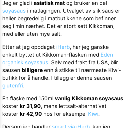
Jeg er glad i
asiatisk mat
og bruker en del
soyasaus
i matlagingen. Utvalget av slik saus er
heller begredelig i matbutikkene som befinner
seg i min nærhet. Det er stort sett Kikkoman,
med eller uten mye salt.
Etter at jeg oppdaget
iHerb
, har jeg ganske
enkelt byttet ut Kikkoman-flasken med
Eden
organisk soyasaus
. Selv med frakt fra USA, blir
sausen
billigere
enn å stikke til nærmeste Kiwi-
butikk for å handle. I tillegg er denne sausen
glutenfri
.
En flaske med 150ml
vanlig Kikkoman soyasaus
koster
kr 31,90
, mens lettsalt-alternativet
koster
kr 42,90
hos for eksempel
Kiwi
.
Dersom jeg handler
smart via iHerb
, kan jeg