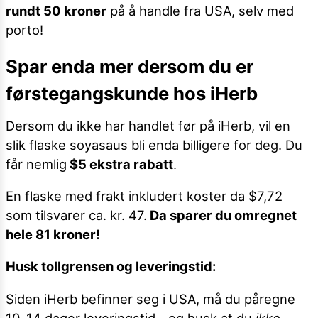
rundt 50 kroner
på å handle fra USA, selv med
porto!
Spar enda mer dersom du er
førstegangskunde hos iHerb
Dersom du ikke har handlet før på iHerb, vil en
slik flaske soyasaus bli enda billigere for deg. Du
får nemlig
$5 ekstra rabatt
.
En flaske med frakt inkludert koster da $7,72
som tilsvarer ca. kr. 47.
Da sparer du omregnet
hele 81 kroner!
Husk tollgrensen og leveringstid:
Siden iHerb befinner seg i USA, må du påregne
10-14 dager leveringstid - og husk at du
ikke