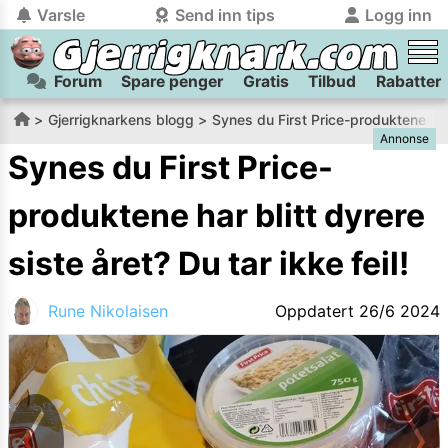
Varsle
Send inn tips
Logg inn
Forum
Spare penger
Gratis
Tilbud
Rabatter
tilbake
tilbake
Logg inn på Gjerrigknark.com:
Send inn tips:
Gjerrigknarkens blogg
Synes du First Price-produktene har b
Annonse
Du kan logge inn / registrere bruker
Har du et tips til meg? Jeg premierer de beste tipsene med
trygt
og
helt gratis
på
Synes du First Price-
gjerrigknark.com ved å benytte Vipps-innlogging.
flaxlodd!
produktene har blitt dyrere
Logg inn med Vipps
siste året? Du tar ikke feil!
Kamera
Velg bilde
Send inn
Rune Nikolaisen
Oppdatert
26/6 2024
PS:
Vil du være med i tipsekonkurransen kan du oppgi
kontaktdetaljer i neste steg.