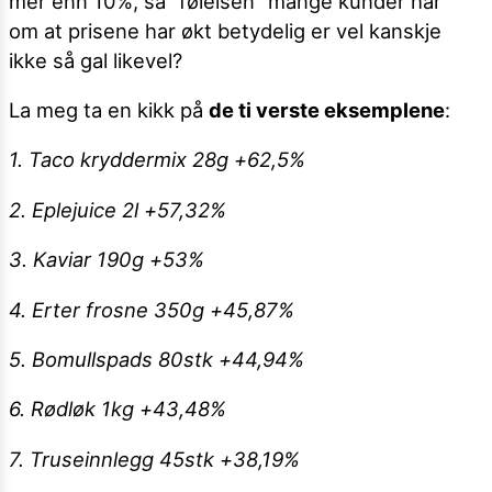
mer enn 10%, så "følelsen" mange kunder har
om at prisene har økt betydelig er vel kanskje
ikke så gal likevel?
La meg ta en kikk på
de ti verste eksemplene
:
1. Taco kryddermix 28g +62,5%
2. Eplejuice 2l +57,32%
3. Kaviar 190g +53%
4. Erter frosne 350g +45,87%
5. Bomullspads 80stk +44,94%
6. Rødløk 1kg +43,48%
7. Truseinnlegg 45stk +38,19%